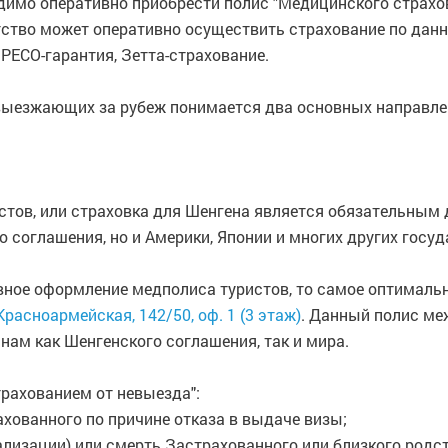
имо оперативно приобрести полис "Медицинского страх
тство может оперативно осуществить страхование по данн
РЕСО-гарантия, Зетта-страхование.
выезжающих за рубеж понимается два основных направле
тов, или страховка для Шенгена является обязательным д
о соглашения, но и Америки, Японии и многих других госуд
вное оформление медполиса туристов, то самое оптимально
 Красноармейская, 142/50, оф. 1 (3 этаж)
. Данный полис ме
нам как Шенгенского соглашения, так и мира.
рахованием от невыезда":
ахованного по причине отказа в выдаче визы;
ализации) или смерть Застрахованного или близкого родс