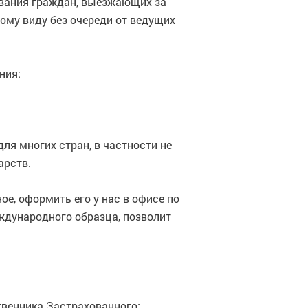
ования граждан, выезжающих за
ому виду без очереди от ведущих
ния:
ля многих стран, в частности не
арств.
е, оформить его у нас в офисе по
ждународного образца, позволит
твенника Застрахованного;