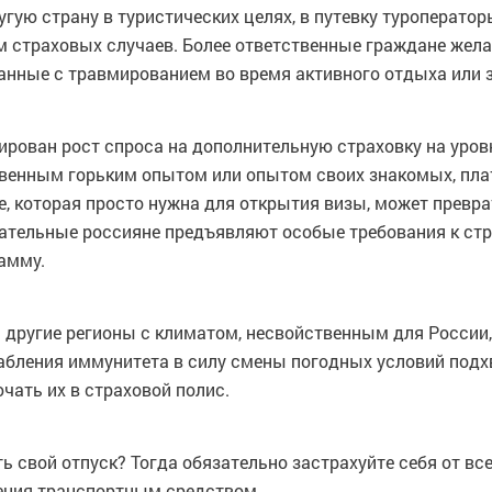
угую страну в туристических целях, в путевку туроперат
м страховых случаев. Более ответственные граждане жела
занные с травмированием во время активного отдыха или 
ирован рост спроса на дополнительную страховку на уро
твенным горьким опытом или опытом своих знакомых, пла
е, которая просто нужна для открытия визы, может превр
нательные россияне предъявляют особые требования к ст
амму.
 другие регионы с климатом, несвойственным для России,
абления иммунитета в силу смены погодных условий подхв
чать их в страховой полис.
ь свой отпуск? Тогда обязательно застрахуйте себя от в
ения транспортным средством.